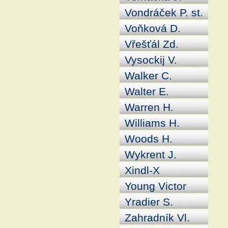
Vondráček P. st.
Voňková D.
Vřešťál Zd.
Vysockij V.
Walker C.
Walter E.
Warren H.
Williams H.
Woods H.
Wykrent J.
Xindl-X
Young Victor
Yradier S.
Zahradník Vl.