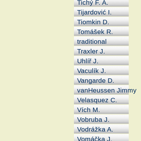
Tichý F. A.
Tijardović I.
Tiomkin D.
Tomášek R.
traditional
Traxler J.
Uhlíř J.
Vaculík J.
Vangarde D.
vanHeussen Jimmy
Velasquez C.
Vích M.
Vobruba J.
Vodrážka A.
Vomáčka J.