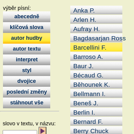
výběr písní:
Anka P.
abecedně
Arlen H.
klíčová slova
Aufray H.
Bagdasarjan Ross
autor hudby
Barcellini F.
autor textu
Barroso A.
interpret
Baur J.
styl
Bécaud G.
dvojice
Běhounek K.
poslední změny
Bellmann I.
stáhnout vše
Beneš J.
Berlin I.
Bernard F.
slovo v textu, v názvu:
Berry Chuck