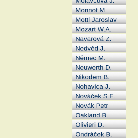
Molavcová J.
Monnot M.
Mottl Jaroslav
Mozart W.A.
Navarová Z.
Nedvěd J.
Němec M.
Neuwerth D.
Nikodem B.
Nohavica J.
Nováček S.E.
Novák Petr
Oakland B.
Olivieri D.
Ondráček B.