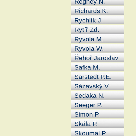
Regney N.
Richards K.
Rychlík J.
Rytíř Zd.
Ryvola M.
Ryvola W.
Řehoř Jaroslav
Safka M.
Sarstedt P.E.
Sázavský V.
Sedaka N.
Seeger P.
Simon P.
Skála P.
Skoumal P.