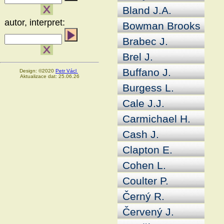
Bland J.A.
autor, interpret:
Bowman Brooks
Brabec J.
Brel J.
Buffano J.
Design: ©2020
Petr Václ
Aktualizace dat: 25.06.26
Burgess L.
Cale J.J.
Carmichael H.
Cash J.
Clapton E.
Cohen L.
Coulter P.
Černý R.
Červený J.