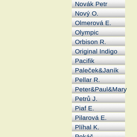
Novák Petr
Nový O.
Olmerová E.
Olympic
Orbison R.
Original Indigo
Pacifik
Paleček&Janík
Pellar R.
Peter&Paul&Mary
Petrů J.
Piaf E.
Pilarová E.
Plíhal K.
Pokáč