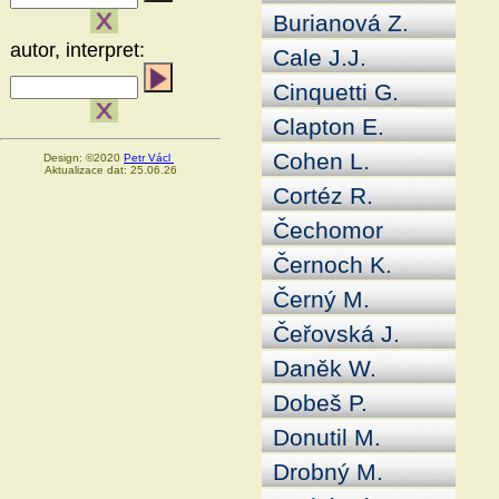
Burianová Z.
autor, interpret:
Cale J.J.
Cinquetti G.
Clapton E.
Cohen L.
Design: ©2020
Petr Václ
Aktualizace dat: 25.06.26
Cortéz R.
Čechomor
Černoch K.
Černý M.
Čeřovská J.
Daněk W.
Dobeš P.
Donutil M.
Drobný M.