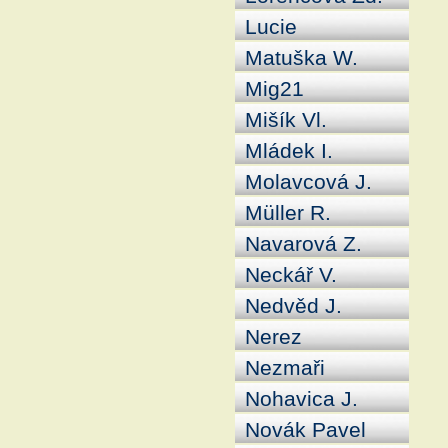
Lucie
Matuška W.
Mig21
Mišík Vl.
Mládek I.
Molavcová J.
Müller R.
Navarová Z.
Neckář V.
Nedvěd J.
Nerez
Nezmaři
Nohavica J.
Novák Pavel