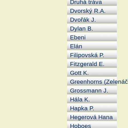
Druhá tráva
Dvorský R.A.
Dvořák J.
Dylan B.
Ebeni
Elán
Filipovská P.
Fitzgerald E.
Gott K.
Greenhorns (Zelenáč
Grossmann J.
Hála K.
Hapka P.
Hegerová Hana
Hoboes