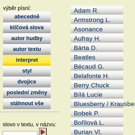
výběr písní:
Adam R.
abecedně
Armstrong L.
klíčová slova
Asonance
Aufray H.
autor hudby
Bárta D.
autor textu
Beatles
interpret
Bécaud G.
styl
Belafonte H.
dvojice
Berry Chuck
poslední změny
Bílá Lucie
stáhnout vše
Bluesberry / Krausbe
Bobek P.
Bořilová L.
slovo v textu, v názvu:
Burian Vl.