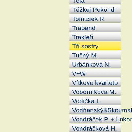
Těla
Těžkej Pokondr
Tomášek R.
Traband
Traxleři
Tři sestry
Tučný M.
Urbánková N.
V+W
Vítkovo kvarteto
Voborníková M.
Vodička L.
Vodňanský&Skouma
Vondráček P. + Loko
Vondráčková H.