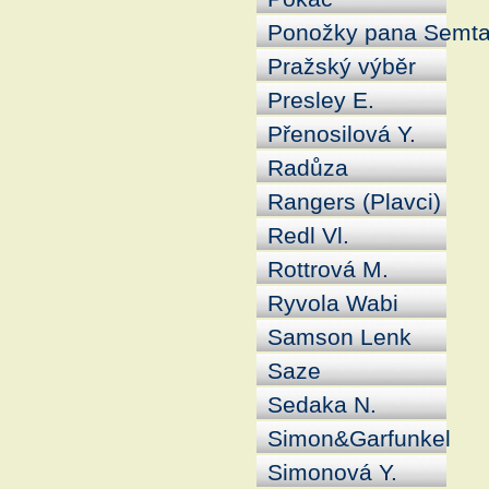
Ponožky pana Semt
Pražský výběr
Presley E.
Přenosilová Y.
Radůza
Rangers (Plavci)
Redl Vl.
Rottrová M.
Ryvola Wabi
Samson Lenk
Saze
Sedaka N.
Simon&Garfunkel
Simonová Y.